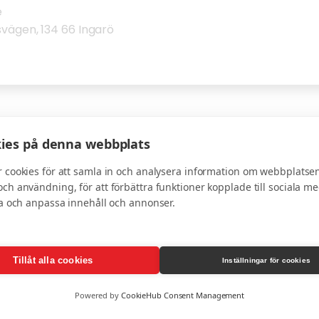
e
svägen, 134 66 Ingarö
ies på denna webbplats
 cookies för att samla in och analysera information om webbplatse
ch användning, för att förbättra funktioner kopplade till sociala me
ra och anpassa innehåll och annonser.
k & Väg Ingarö AB
Tillåt alla cookies
r Mark & Väg Ingarö AB (markochvag.se) använder cookies 
Inställningar för cookies
 när du besöker vår webbplats. Genom att använda webbp
Powered by
CookieHub Consent Management
et med denna policy.