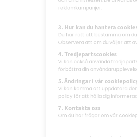
och dina intressen. De används o
reklamkampanjer.
3. Hur kan du hantera cookie
Du har rätt att bestämma om du vi
Observera att om du väljer att av
4. Tredjepartscookies
Vi kan också använda tredjepart
förbättra din användarupplevelse
5. Ändringar i vår cookiepolic
Vi kan komma att uppdatera denn
policy för att hålla dig informer
7. Kontakta oss
Om du har frågor om vår cookiepol