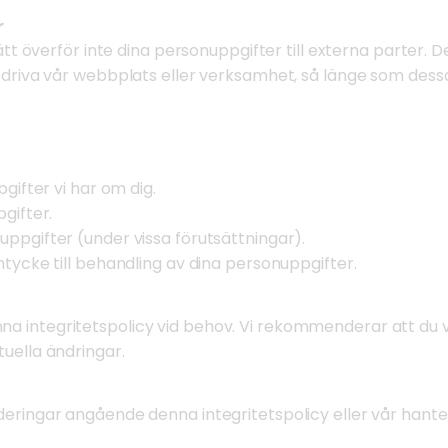
r
sätt överför inte dina personuppgifter till externa parter. 
t driva vår webbplats eller verksamhet, så länge som dess
pgifter vi har om dig.
gifter.
uppgifter (under vissa förutsättningar).
mtycke till behandling av dina personuppgifter.
a integritetspolicy vid behov. Vi rekommenderar att du v
uella ändringar.
deringar angående denna integritetspolicy eller vår hante