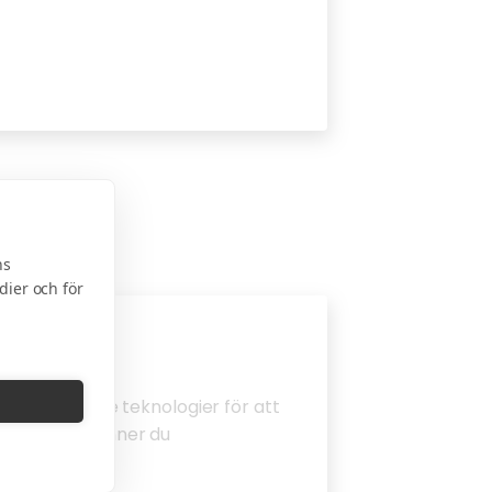
ns
dier och för
och liknande teknologier för att
latsen godkänner du