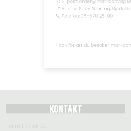
📧 E-post: order@markochvag.s
📍 Adress: Säby Grustag, Björkvik
📞 Telefon: 08-570 281 00
Tack för att du besöker markoch
KONTAKT
Tel: 08 570 281 00