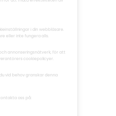
 för att mäta effektiviteten av
einställningar i din webbläsare.
 eller inte fungera alls.
och annonseringsnätverk, för att
verantörers cookiepolicyer.
 du vid behov granskar denna
kontakta oss på: