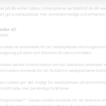
ras på din enhet (dator, smartphone, surfplatta) av din w
 att göra webbplatser mer användarvänliga och effektiv
änder vi?
kies:
cookies är essentiella för att webbplatsen ska fungera ko
vigering på sidan och åtkomst till säkra områden.
cookies samlar in information om hur besökare använder w
nformation används för att förbättra webbplatsens funktio
ssa cookies gör det möjligt för webbplatsen att komma ihåg
rbättrade, mer personliga funktioner.
ingscookies**: Dessa cookies används för att leverera an