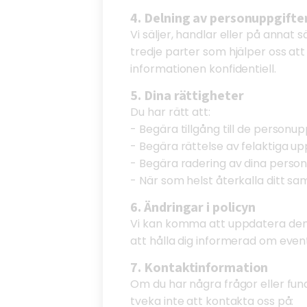
4. Delning av personuppgifte
Vi säljer, handlar eller på annat 
tredje parter som hjälper oss at
informationen konfidentiell.
5. Dina rättigheter
Du har rätt att:
- Begära tillgång till de personup
- Begära rättelse av felaktiga upp
- Begära radering av dina person
- När som helst återkalla ditt sa
6. Ändringar i policyn
Vi kan komma att uppdatera denn
att hålla dig informerad om event
7. Kontaktinformation
Om du har några frågor eller fun
tveka inte att kontakta oss på: