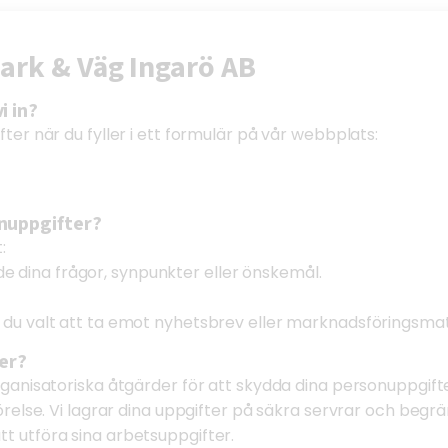
Mark & Väg Ingarö AB
i in?
ter när du fyller i ett formulär på vår webbplats:
onuppgifter?
:
dina frågor, synpunkter eller önskemål.
 du valt att ta emot nyhetsbrev eller marknadsföringsmat
ter?
organisatoriska åtgärder för att skydda dina personuppgif
törelse. Vi lagrar dina uppgifter på säkra servrar och begr
t utföra sina arbetsuppgifter.