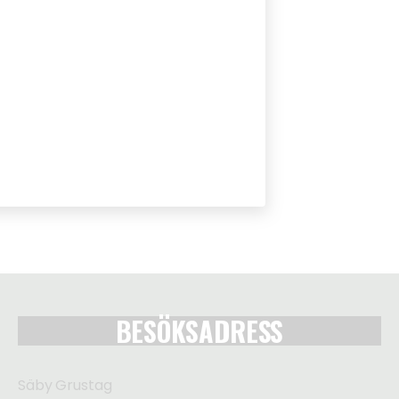
BESÖKSADRESS
Säby Grustag