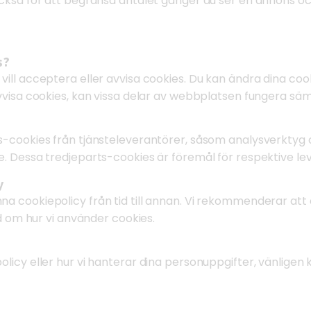
ckså för att begränsa antalet gånger du ser en annons och
s?
ll acceptera eller avvisa cookies. Du kan ändra dina cooki
visa cookies, kan vissa delar av webbplatsen fungera sämre
s-cookies från tjänsteleverantörer, såsom analysverktyg 
. Dessa tredjeparts-cookies är föremål för respektive le
y
a cookiepolicy från tid till annan. Vi rekommenderar att
ad om hur vi använder cookies.
icy eller hur vi hanterar dina personuppgifter, vänligen 