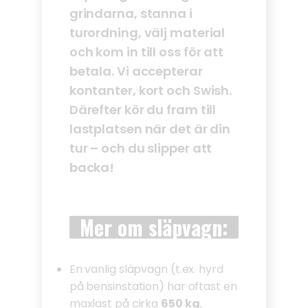
grindarna, stanna i
turordning, välj material
och kom in till oss för att
betala. Vi accepterar
kontanter, kort och Swish.
Därefter kör du fram till
lastplatsen när det är din
tur – och du slipper att
backa!
Mer om släpvagn:
En vanlig släpvagn (t.ex. hyrd
på bensinstation) har oftast en
maxlast på cirka
650 kg
,