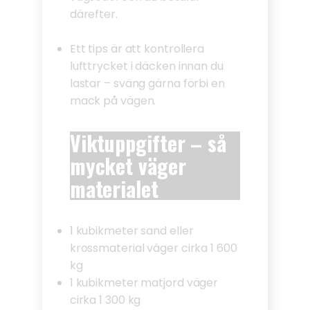
därefter.
Ett tips är att kontrollera
lufttrycket i däcken innan du
lastar – sväng gärna förbi en
mack på vägen.
Viktuppgifter – så
mycket väger
materialet
1 kubikmeter sand eller
krossmaterial väger cirka 1 600
kg
1 kubikmeter matjord väger
cirka 1 300 kg