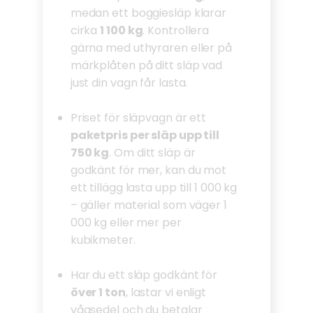
medan ett boggiesläp klarar
cirka
1 100 kg
. Kontrollera
gärna med uthyraren eller på
märkplåten på ditt släp vad
just din vagn får lasta.
Priset för släpvagn är ett
paketpris per släp upp till
750 kg
. Om ditt släp är
godkänt för mer, kan du mot
ett tillägg lasta upp till 1 000 kg
– gäller material som väger 1
000 kg eller mer per
kubikmeter.
Har du ett släp godkänt för
över 1 ton
, lastar vi enligt
vågsedel och du betalar