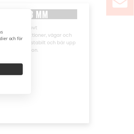
OSS 0-63 MM
änds som grovt
ns
tunga konstruktioner, vägar och
dier och för
ackas mycket stabilt och bär upp
in grova fraktion.