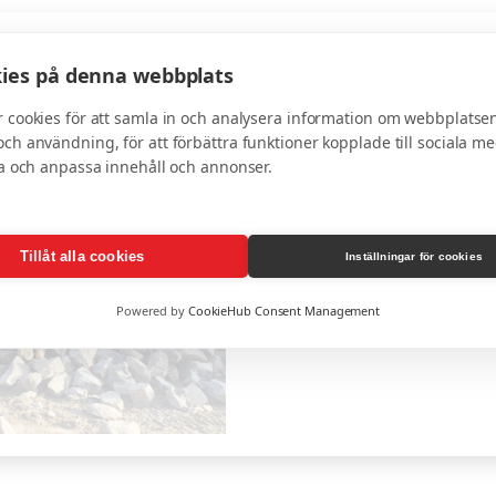
SAMKR
ies på denna webbplats
Samkross 0–63 mm anv
 cookies för att samla in och analysera information om webbplatse
förstärkningslager vid 
ch användning, för att förbättra funktioner kopplade till sociala me
stora uppfarter. Det p
ra och anpassa innehåll och annonser.
stora laster tack vare s
Tillåt alla cookies
Inställningar för cookies
Powered by
CookieHub Consent Management